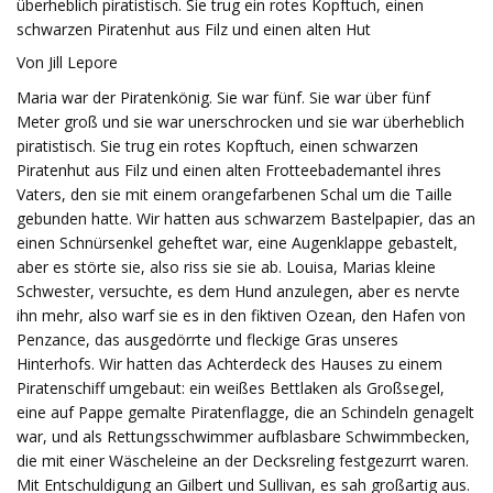
überheblich piratistisch. Sie trug ein rotes Kopftuch, einen
schwarzen Piratenhut aus Filz und einen alten Hut
Von Jill Lepore
Maria war der Piratenkönig. Sie war fünf. Sie war über fünf
Meter groß und sie war unerschrocken und sie war überheblich
piratistisch. Sie trug ein rotes Kopftuch, einen schwarzen
Piratenhut aus Filz und einen alten Frotteebademantel ihres
Vaters, den sie mit einem orangefarbenen Schal um die Taille
gebunden hatte. Wir hatten aus schwarzem Bastelpapier, das an
einen Schnürsenkel geheftet war, eine Augenklappe gebastelt,
aber es störte sie, also riss sie sie ab. Louisa, Marias kleine
Schwester, versuchte, es dem Hund anzulegen, aber es nervte
ihn mehr, also warf sie es in den fiktiven Ozean, den Hafen von
Penzance, das ausgedörrte und fleckige Gras unseres
Hinterhofs. Wir hatten das Achterdeck des Hauses zu einem
Piratenschiff umgebaut: ein weißes Bettlaken als Großsegel,
eine auf Pappe gemalte Piratenflagge, die an Schindeln genagelt
war, und als Rettungsschwimmer aufblasbare Schwimmbecken,
die mit einer Wäscheleine an der Decksreling festgezurrt waren.
Mit Entschuldigung an Gilbert und Sullivan, es sah großartig aus.