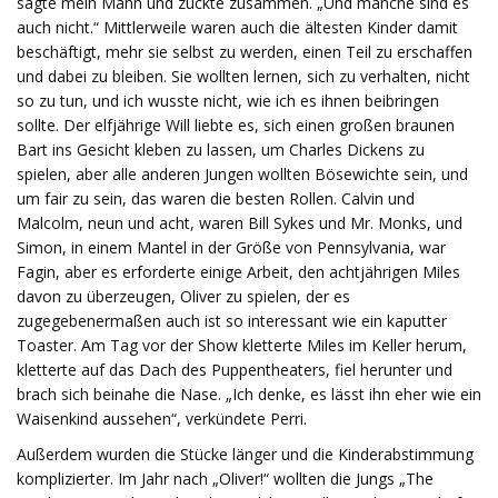
sagte mein Mann und zuckte zusammen. „Und manche sind es
auch nicht.“ Mittlerweile waren auch die ältesten Kinder damit
beschäftigt, mehr sie selbst zu werden, einen Teil zu erschaffen
und dabei zu bleiben. Sie wollten lernen, sich zu verhalten, nicht
so zu tun, und ich wusste nicht, wie ich es ihnen beibringen
sollte. Der elfjährige Will liebte es, sich einen großen braunen
Bart ins Gesicht kleben zu lassen, um Charles Dickens zu
spielen, aber alle anderen Jungen wollten Bösewichte sein, und
um fair zu sein, das waren die besten Rollen. Calvin und
Malcolm, neun und acht, waren Bill Sykes und Mr. Monks, und
Simon, in einem Mantel in der Größe von Pennsylvania, war
Fagin, aber es erforderte einige Arbeit, den achtjährigen Miles
davon zu überzeugen, Oliver zu spielen, der es
zugegebenermaßen auch ist so interessant wie ein kaputter
Toaster. Am Tag vor der Show kletterte Miles im Keller herum,
kletterte auf das Dach des Puppentheaters, fiel herunter und
brach sich beinahe die Nase. „Ich denke, es lässt ihn eher wie ein
Waisenkind aussehen“, verkündete Perri.
Außerdem wurden die Stücke länger und die Kinderabstimmung
komplizierter. Im Jahr nach „Oliver!“ wollten die Jungs „The