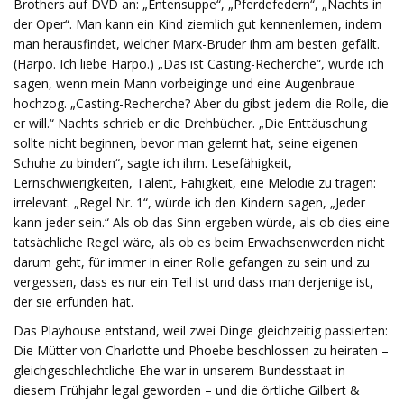
Brothers auf DVD an: „Entensuppe“, „Pferdefedern“, „Nachts in
der Oper“. Man kann ein Kind ziemlich gut kennenlernen, indem
man herausfindet, welcher Marx-Bruder ihm am besten gefällt.
(Harpo. Ich liebe Harpo.) „Das ist Casting-Recherche“, würde ich
sagen, wenn mein Mann vorbeiginge und eine Augenbraue
hochzog. „Casting-Recherche? Aber du gibst jedem die Rolle, die
er will.“ Nachts schrieb er die Drehbücher. „Die Enttäuschung
sollte nicht beginnen, bevor man gelernt hat, seine eigenen
Schuhe zu binden“, sagte ich ihm. Lesefähigkeit,
Lernschwierigkeiten, Talent, Fähigkeit, eine Melodie zu tragen:
irrelevant. „Regel Nr. 1“, würde ich den Kindern sagen, „Jeder
kann jeder sein.“ Als ob das Sinn ergeben würde, als ob dies eine
tatsächliche Regel wäre, als ob es beim Erwachsenwerden nicht
darum geht, für immer in einer Rolle gefangen zu sein und zu
vergessen, dass es nur ein Teil ist und dass man derjenige ist,
der sie erfunden hat.
Das Playhouse entstand, weil zwei Dinge gleichzeitig passierten:
Die Mütter von Charlotte und Phoebe beschlossen zu heiraten –
gleichgeschlechtliche Ehe war in unserem Bundesstaat in
diesem Frühjahr legal geworden – und die örtliche Gilbert &