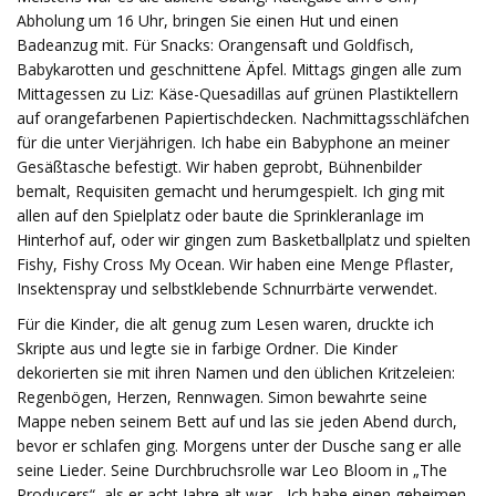
Abholung um 16 Uhr, bringen Sie einen Hut und einen
Badeanzug mit. Für Snacks: Orangensaft und Goldfisch,
Babykarotten und geschnittene Äpfel. Mittags gingen alle zum
Mittagessen zu Liz: Käse-Quesadillas auf grünen Plastiktellern
auf orangefarbenen Papiertischdecken. Nachmittagsschläfchen
für die unter Vierjährigen. Ich habe ein Babyphone an meiner
Gesäßtasche befestigt. Wir haben geprobt, Bühnenbilder
bemalt, Requisiten gemacht und herumgespielt. Ich ging mit
allen auf den Spielplatz oder baute die Sprinkleranlage im
Hinterhof auf, oder wir gingen zum Basketballplatz und spielten
Fishy, ​​Fishy Cross My Ocean. Wir haben eine Menge Pflaster,
Insektenspray und selbstklebende Schnurrbärte verwendet.
Für die Kinder, die alt genug zum Lesen waren, druckte ich
Skripte aus und legte sie in farbige Ordner. Die Kinder
dekorierten sie mit ihren Namen und den üblichen Kritzeleien:
Regenbögen, Herzen, Rennwagen. Simon bewahrte seine
Mappe neben seinem Bett auf und las sie jeden Abend durch,
bevor er schlafen ging. Morgens unter der Dusche sang er alle
seine Lieder. Seine Durchbruchsrolle war Leo Bloom in „The
Producers“, als er acht Jahre alt war. „Ich habe einen geheimen