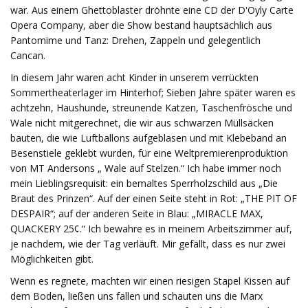
war. Aus einem Ghettoblaster dröhnte eine CD der D'Oyly Carte
Opera Company, aber die Show bestand hauptsächlich aus
Pantomime und Tanz: Drehen, Zappeln und gelegentlich
Cancan.
In diesem Jahr waren acht Kinder in unserem verrückten
Sommertheaterlager im Hinterhof; Sieben Jahre später waren es
achtzehn, Haushunde, streunende Katzen, Taschenfrösche und
Wale nicht mitgerechnet, die wir aus schwarzen Müllsäcken
bauten, die wie Luftballons aufgeblasen und mit Klebeband an
Besenstiele geklebt wurden, für eine Weltpremierenproduktion
von MT Andersons „ Wale auf Stelzen.“ Ich habe immer noch
mein Lieblingsrequisit: ein bemaltes Sperrholzschild aus „Die
Braut des Prinzen“. Auf der einen Seite steht in Rot: „THE PIT OF
DESPAIR“; auf der anderen Seite in Blau: „MIRACLE MAX,
QUACKERY 25¢.“ Ich bewahre es in meinem Arbeitszimmer auf,
je nachdem, wie der Tag verläuft. Mir gefällt, dass es nur zwei
Möglichkeiten gibt.
Wenn es regnete, machten wir einen riesigen Stapel Kissen auf
dem Boden, ließen uns fallen und schauten uns die Marx