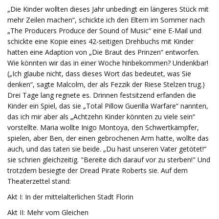
„Die Kinder wollten dieses Jahr unbedingt ein längeres Stück mit
mehr Zeilen machen“, schickte ich den Eltern im Sommer nach
„The Producers Produce der Sound of Music“ eine E-Mail und
schickte eine Kopie eines 42-seitigen Drehbuchs mit Kinder
hatten eine Adaption von „Die Braut des Prinzen“ entworfen.
Wie könnten wir das in einer Woche hinbekommen? Undenkbar!
(„Ich glaube nicht, dass dieses Wort das bedeutet, was Sie
denken“, sagte Malcolm, der als Fezzik der Riese Stelzen trug.)
Drei Tage lang regnete es. Drinnen festsitzend erfanden die
Kinder ein Spiel, das sie „Total Pillow Guerilla Warfare“ nannten,
das ich mir aber als „Achtzehn Kinder könnten zu viele sein“
vorstellte. Maria wollte Inigo Montoya, den Schwertkämpfer,
spielen, aber Ben, der einen gebrochenen Arm hatte, wollte das
auch, und das taten sie beide. „Du hast unseren Vater getötet!“
sie schrien gleichzeitig. "Bereite dich darauf vor zu sterben!" Und
trotzdem besiegte der Dread Pirate Roberts sie. Auf dem
Theaterzettel stand:
Akt I: In der mittelalterlichen Stadt Florin
Akt II: Mehr vom Gleichen