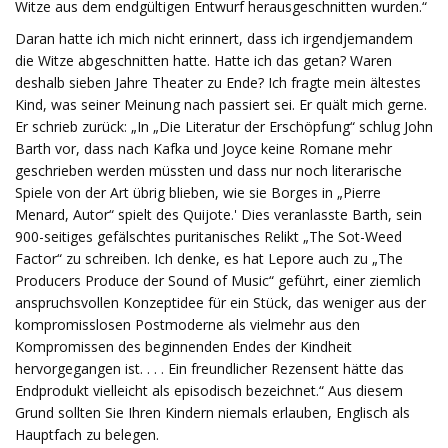
Witze aus dem endgültigen Entwurf herausgeschnitten wurden.“
Daran hatte ich mich nicht erinnert, dass ich irgendjemandem
die Witze abgeschnitten hatte. Hatte ich das getan? Waren
deshalb sieben Jahre Theater zu Ende? Ich fragte mein ältestes
Kind, was seiner Meinung nach passiert sei. Er quält mich gerne.
Er schrieb zurück: „In „Die Literatur der Erschöpfung“ schlug John
Barth vor, dass nach Kafka und Joyce keine Romane mehr
geschrieben werden müssten und dass nur noch literarische
Spiele von der Art übrig blieben, wie sie Borges in „Pierre
Menard, Autor“ spielt des Quijote.' Dies veranlasste Barth, sein
900-seitiges gefälschtes puritanisches Relikt „The Sot-Weed
Factor“ zu schreiben. Ich denke, es hat Lepore auch zu „The
Producers Produce der Sound of Music“ geführt, einer ziemlich
anspruchsvollen Konzeptidee für ein Stück, das weniger aus der
kompromisslosen Postmoderne als vielmehr aus den
Kompromissen des beginnenden Endes der Kindheit
hervorgegangen ist. . . . Ein freundlicher Rezensent hätte das
Endprodukt vielleicht als episodisch bezeichnet.“ Aus diesem
Grund sollten Sie Ihren Kindern niemals erlauben, Englisch als
Hauptfach zu belegen.