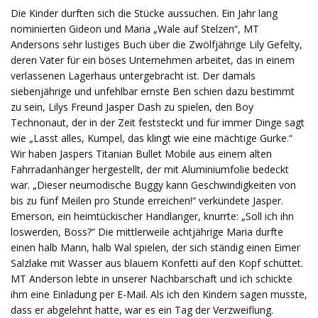
Die Kinder durften sich die Stücke aussuchen. Ein Jahr lang
nominierten Gideon und Maria „Wale auf Stelzen“, MT
Andersons sehr lustiges Buch über die Zwölfjährige Lily Gefelty,
deren Vater für ein böses Unternehmen arbeitet, das in einem
verlassenen Lagerhaus untergebracht ist. Der damals
siebenjährige und unfehlbar ernste Ben schien dazu bestimmt
zu sein, Lilys Freund Jasper Dash zu spielen, den Boy
Technonaut, der in der Zeit feststeckt und für immer Dinge sagt
wie „Lasst alles, Kumpel, das klingt wie eine mächtige Gurke.“
Wir haben Jaspers Titanian Bullet Mobile aus einem alten
Fahrradanhänger hergestellt, der mit Aluminiumfolie bedeckt
war. „Dieser neumodische Buggy kann Geschwindigkeiten von
bis zu fünf Meilen pro Stunde erreichen!“ verkündete Jasper.
Emerson, ein heimtückischer Handlanger, knurrte: „Soll ich ihn
loswerden, Boss?“ Die mittlerweile achtjährige Maria durfte
einen halb Mann, halb Wal spielen, der sich ständig einen Eimer
Salzlake mit Wasser aus blauem Konfetti auf den Kopf schüttet.
MT Anderson lebte in unserer Nachbarschaft und ich schickte
ihm eine Einladung per E-Mail. Als ich den Kindern sagen musste,
dass er abgelehnt hatte, war es ein Tag der Verzweiflung.