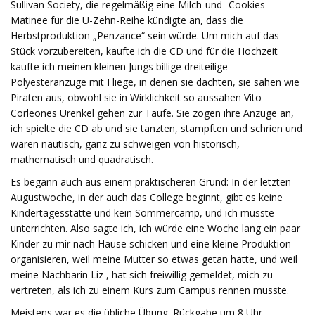
Sullivan Society, die regelmäßig eine Milch-und- Cookies-
Matinee für die U-Zehn-Reihe kündigte an, dass die
Herbstproduktion „Penzance“ sein würde. Um mich auf das
Stück vorzubereiten, kaufte ich die CD und für die Hochzeit
kaufte ich meinen kleinen Jungs billige dreiteilige
Polyesteranzüge mit Fliege, in denen sie dachten, sie sähen wie
Piraten aus, obwohl sie in Wirklichkeit so aussahen Vito
Corleones Urenkel gehen zur Taufe. Sie zogen ihre Anzüge an,
ich spielte die CD ab und sie tanzten, stampften und schrien und
waren nautisch, ganz zu schweigen von historisch,
mathematisch und quadratisch.
Es begann auch aus einem praktischeren Grund: In der letzten
Augustwoche, in der auch das College beginnt, gibt es keine
Kindertagesstätte und kein Sommercamp, und ich musste
unterrichten. Also sagte ich, ich würde eine Woche lang ein paar
Kinder zu mir nach Hause schicken und eine kleine Produktion
organisieren, weil meine Mutter so etwas getan hätte, und weil
meine Nachbarin Liz , hat sich freiwillig gemeldet, mich zu
vertreten, als ich zu einem Kurs zum Campus rennen musste.
Meistens war es die übliche Übung. Rückgabe um 8 Uhr,