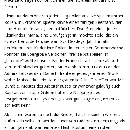
krächzend sagen durfte: „Denken Sie nicht einmal daran, zu
fliehen!“
Kleine Kinder probieren jeden Tag Rollen aus. Sie spielen immer
Rollen. In „Pinafore“ spielte Rayne einen fähigen Seemann, der
eine Hornpfeife tanzt, den natürlichen Two-Step eines jeden
Kleinkindes. Maria, eine Draufgängerin, mochte Teile, die ein
Schwert erforderten; sie war Dick Deadeye. Jahr für Jahr
perfektionieren Kinder ihre Rollen; In der letzten Sommerwoche
konnten sie übergroße Versionen ihrer selbst spielen. In
„Pinafore“ wollte Raynes Bruder Emerson, acht Jahre alt und
zum Befehlshaber geboren, Sir Joseph Porter, Erster Lord der
Admiralität, werden. Danach drehte er jedes Jahr einen Stock,
wobei Maisstärke sein Haar ergrauen ließ. In „Oliver!“ er war Mr.
Bumble, Meister des Arbeitshauses; er war zwangsläufig auch
Kapitän von Trapp. Gideon hatte die Neigung jedes
Erstgeborenen zur Tyrannei. „Es war gut“, sagte er. „Ich muss
schlecht sein.“
Aber dann waren da noch die Kinder, die alles spielen wollten,
außer sich selbst zu werden. Einer von Gideons Brüdern trug, als
er fünf Jahre alt war, ein altes Flash-Kostüm: einen roten