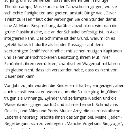
zu jung, um zu bemerken, dass andere Kinder in richtige
Theatercamps, Musikkurse oder Tanzschulen gingen, wo sie
sich echte Fähigkeiten aneigneten, anstatt Dinge wie „Oliver
Twist“ zu lesen ” laut oder verbringen Sie drei Stunden damit,
eine All-Mann-Besprechung darüber abzuhalten, wie man die
grüne Plastikrutsche, die an der Schaukel befestigt ist, in Akt II
integrieren kann. Das Schlimme ist der Grund, warum ich es
geliebt habe: Ich durfte als blinder Passagier auf dem
seetüchtigen Schiff ihrer Kindheit mit seinen mutigen Kapitänen
und seiner unerschrockenen Besatzung, ihrem Mut, ihrer
Schönheit, ihrem verrückten, chaotischen Wagemut mitfahren.
Ich glaube nicht, dass ich verstanden habe, dass es nicht von
Dauer sein kann.
Von Jahr zu Jahr wurden die Kinder ernsthafter, ehrgeiziger, aber
auch selbstbewusster, wenn es um die Stücke ging. In „Oliver!“
trugen sie Umhänge, Zylinder und zerlumpte Kleider, und die
Waisenkinder gingen barfuß und schmierten sich Schmutz ins
Gesicht, und Miles und Perris Mutter Amy, die als musikalische
Leiterin einsprang, brachte ihnen das Singen bei. Meine „Jeder“-
Regel begann sich zu verbiegen. „Manche Vögel sind Singvögel“,