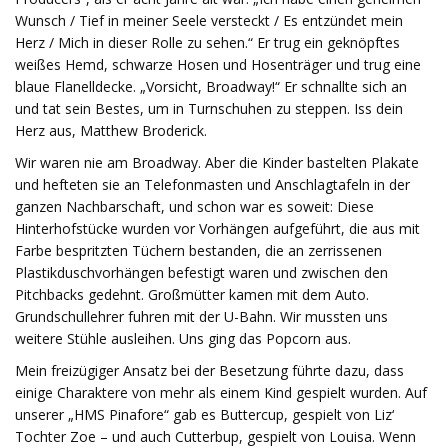
Wunsch / Tief in meiner Seele versteckt / Es entzündet mein
Herz / Mich in dieser Rolle zu sehen.“ Er trug ein geknöpftes
weißes Hemd, schwarze Hosen und Hosenträger und trug eine
blaue Flanelldecke. „Vorsicht, Broadway!“ Er schnallte sich an
und tat sein Bestes, um in Turnschuhen zu steppen. Iss dein
Herz aus, Matthew Broderick.
Wir waren nie am Broadway. Aber die Kinder bastelten Plakate
und hefteten sie an Telefonmasten und Anschlagtafeln in der
ganzen Nachbarschaft, und schon war es soweit: Diese
Hinterhofstücke wurden vor Vorhängen aufgeführt, die aus mit
Farbe bespritzten Tüchern bestanden, die an zerrissenen
Plastikduschvorhängen befestigt waren und zwischen den
Pitchbacks gedehnt. Großmütter kamen mit dem Auto.
Grundschullehrer fuhren mit der U-Bahn. Wir mussten uns
weitere Stühle ausleihen. Uns ging das Popcorn aus.
Mein freizügiger Ansatz bei der Besetzung führte dazu, dass
einige Charaktere von mehr als einem Kind gespielt wurden. Auf
unserer „HMS Pinafore“ gab es Buttercup, gespielt von Liz‘
Tochter Zoe – und auch Cutterbup, gespielt von Louisa. Wenn