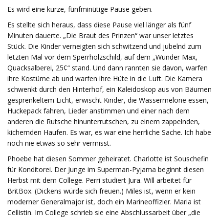
Es wird eine kurze, fünfminütige Pause geben.
Es stellte sich heraus, dass diese Pause viel länger als fünf
Minuten dauerte. „Die Braut des Prinzen“ war unser letztes
Stück. Die Kinder verneigten sich schwitzend und jubelnd zum
letzten Mal vor dem Sperrholzschild, auf dem „Wunder Max,
Quacksalberei, 25¢“ stand. Und dann rannten sie davon, warfen
ihre Kostüme ab und warfen ihre Hüte in die Luft. Die Kamera
schwenkt durch den Hinterhof, ein Kaleidoskop aus von Bäumen
gesprenkeltem Licht, erwischt Kinder, die Wassermelone essen,
Huckepack fahren, Lieder anstimmen und einer nach dem
anderen die Rutsche hinunterrutschen, zu einem zappelnden,
kichernden Haufen. Es war, es war eine herrliche Sache. Ich habe
noch nie etwas so sehr vermisst.
Phoebe hat diesen Sommer geheiratet. Charlotte ist Souschefin
für Konditorei. Der Junge im Superman-Pyjama beginnt diesen
Herbst mit dem College. Perri studiert Jura. Will arbeitet für
BritBox. (Dickens würde sich freuen.) Miles ist, wenn er kein
moderner Generalmajor ist, doch ein Marineoffizier. Maria ist
Cellistin. Im College schrieb sie eine Abschlussarbeit über „die