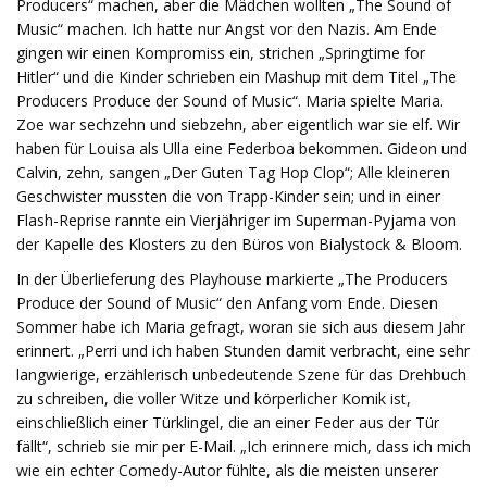
Producers“ machen, aber die Mädchen wollten „The Sound of
Music“ machen. Ich hatte nur Angst vor den Nazis. Am Ende
gingen wir einen Kompromiss ein, strichen „Springtime for
Hitler“ und die Kinder schrieben ein Mashup mit dem Titel „The
Producers Produce der Sound of Music“. Maria spielte Maria.
Zoe war sechzehn und siebzehn, aber eigentlich war sie elf. Wir
haben für Louisa als Ulla eine Federboa bekommen. Gideon und
Calvin, zehn, sangen „Der Guten Tag Hop Clop“; Alle kleineren
Geschwister mussten die von Trapp-Kinder sein; und in einer
Flash-Reprise rannte ein Vierjähriger im Superman-Pyjama von
der Kapelle des Klosters zu den Büros von Bialystock & Bloom.
In der Überlieferung des Playhouse markierte „The Producers
Produce der Sound of Music“ den Anfang vom Ende. Diesen
Sommer habe ich Maria gefragt, woran sie sich aus diesem Jahr
erinnert. „Perri und ich haben Stunden damit verbracht, eine sehr
langwierige, erzählerisch unbedeutende Szene für das Drehbuch
zu schreiben, die voller Witze und körperlicher Komik ist,
einschließlich einer Türklingel, die an einer Feder aus der Tür
fällt“, schrieb sie mir per E-Mail. „Ich erinnere mich, dass ich mich
wie ein echter Comedy-Autor fühlte, als die meisten unserer