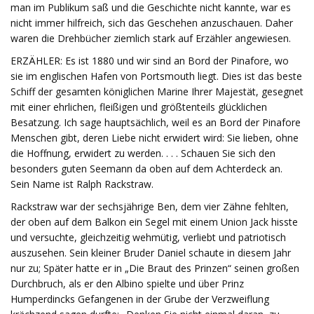
man im Publikum saß und die Geschichte nicht kannte, war es
nicht immer hilfreich, sich das Geschehen anzuschauen. Daher
waren die Drehbücher ziemlich stark auf Erzähler angewiesen.
ERZÄHLER: Es ist 1880 und wir sind an Bord der Pinafore, wo
sie im englischen Hafen von Portsmouth liegt. Dies ist das beste
Schiff der gesamten königlichen Marine Ihrer Majestät, gesegnet
mit einer ehrlichen, fleißigen und größtenteils glücklichen
Besatzung. Ich sage hauptsächlich, weil es an Bord der Pinafore
Menschen gibt, deren Liebe nicht erwidert wird: Sie lieben, ohne
die Hoffnung, erwidert zu werden. . . . Schauen Sie sich den
besonders guten Seemann da oben auf dem Achterdeck an.
Sein Name ist Ralph Rackstraw.
Rackstraw war der sechsjährige Ben, dem vier Zähne fehlten,
der oben auf dem Balkon ein Segel mit einem Union Jack hisste
und versuchte, gleichzeitig wehmütig, verliebt und patriotisch
auszusehen. Sein kleiner Bruder Daniel schaute in diesem Jahr
nur zu; Später hatte er in „Die Braut des Prinzen“ seinen großen
Durchbruch, als er den Albino spielte und über Prinz
Humperdincks Gefangenen in der Grube der Verzweiflung