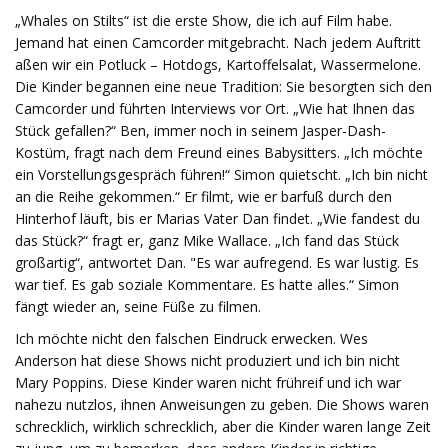
„Whales on Stilts“ ist die erste Show, die ich auf Film habe.
Jemand hat einen Camcorder mitgebracht. Nach jedem Auftritt
aßen wir ein Potluck – Hotdogs, Kartoffelsalat, Wassermelone.
Die Kinder begannen eine neue Tradition: Sie besorgten sich den
Camcorder und führten Interviews vor Ort. „Wie hat Ihnen das
Stück gefallen?“ Ben, immer noch in seinem Jasper-Dash-
Kostüm, fragt nach dem Freund eines Babysitters. „Ich möchte
ein Vorstellungsgespräch führen!“ Simon quietscht. „Ich bin nicht
an die Reihe gekommen.“ Er filmt, wie er barfuß durch den
Hinterhof läuft, bis er Marias Vater Dan findet. „Wie fandest du
das Stück?“ fragt er, ganz Mike Wallace. „Ich fand das Stück
großartig“, antwortet Dan. "Es war aufregend. Es war lustig. Es
war tief. Es gab soziale Kommentare. Es hatte alles.“ Simon
fängt wieder an, seine Füße zu filmen.
Ich möchte nicht den falschen Eindruck erwecken. Wes
Anderson hat diese Shows nicht produziert und ich bin nicht
Mary Poppins. Diese Kinder waren nicht frühreif und ich war
nahezu nutzlos, ihnen Anweisungen zu geben. Die Shows waren
schrecklich, wirklich schrecklich, aber die Kinder waren lange Zeit